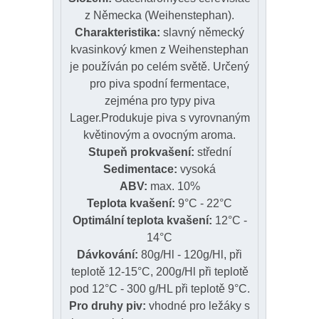
z Německa (Weihenstephan).
Charakteristika:
slavný německý
kvasinkový kmen z Weihenstephan
je používán po celém světě. Určený
pro piva spodní fermentace,
zejména pro typy piva
Lager.Produkuje piva s vyrovnaným
květinovým a ovocným aroma.
Stupeň prokvašení:
střední
Sedimentace:
vysoká
ABV:
max. 10%
Teplota kvašení:
9°C - 22°C
Optimální teplota kvašení:
12°C -
14°C
Dávkování:
80g/Hl - 120g/Hl, při
teplotě 12-15°C, 200g/Hl při teplotě
pod 12°C - 300 g/HL při teplotě 9°C.
Pro druhy piv:
vhodné pro ležáky s