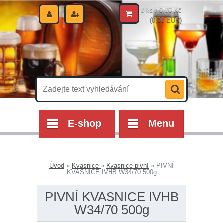
0 ks / 0,00 Kč
(0,00 EUR)
E-shop
Menu
Úvod
»
Kvasnice
»
Kvasnice pivní
»
PIVNÍ
KVASNICE IVHB W34/70 500g
PIVNÍ KVASNICE IVHB
W34/70 500g