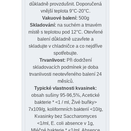
důkladně provzdušnit. Doporučená
vnější teplota 9°C-20°C.
Vakuové balení:
500g
Skladování:
na suchém a tmavém
místě s teplotou pod 12°C. Otevřené
balení důkladně uzavřete a
skladujte v chladničce a co nejdříve
spotřebujte.
Trvanlivost:
Při dodržení
skladovacích podmínek je doba
trvanlivosti neotevřeného balení 24
měsíců.
Typické vlastnosti kvasinek:
obsah sušiny 95-96,5%, Acetické
bakterie * <1 / ml, Živé buňky>
7x109/g, koliformních bakterií <10/g,
Kvasinky bez Saccharomyces
<1/ml, E. coli absence v 1g,
Mléčné bakterie * <1/ml, Absence