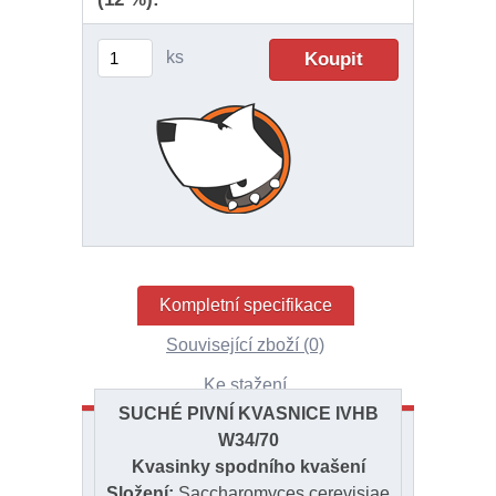
ks
Kompletní specifikace
Související zboží (0)
Ke stažení
SUCHÉ PIVNÍ KVASNICE IVHB
W34/70
Kvasinky spodního kvašení
Složení:
Saccharomyces cerevisiae